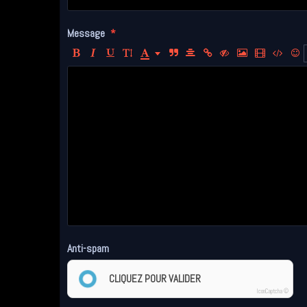
Message
Anti-spam
CLIQUEZ POUR VALIDER
IconCaptcha ©