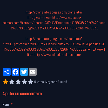
http://translate.google.com/translate?
hl=bg&sl=fr&u=http://www.claude-
delmas.com/&prev=/search%3Fq%3Dsensualit%25C3%25A9%2Bpoes
ie%26hl%3Dbg%26sa%3DG%26biw%3D1280%26bih%3D653
http://translate.google.com/translate?
hl=bg&prev=/search%3Fq%3Dsensualit%25C3%25A9%2Bpoesie%26
hl%3Dbg%26sa%3DG%26biw%3D1280%26bih%3D653&sl=fr&twu=1
&u=http://www.claude-delmas.com/
Partager
Facebook
Twitter
Email
5
votes. Moyenne
1
sur 5.
Ajouter un commentaire
Nom