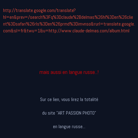
http://translate.google.com/translate?
hl=en&prev=/search%3Fq%3Dclaude%2Bdelmas%26hl%3Den%26clie
nt%3Dsafari%26rls%3Den%26prmd%3Dimvnso&rurl=translate.google.
com&sl=fr&twu=1&u=http://www.claude-delmas.com/album.html
mais aussi en langue russe...!
Sur ce lien, vous lirez la totalité
du site "ART PASSION PHOTO"
en langue russe...