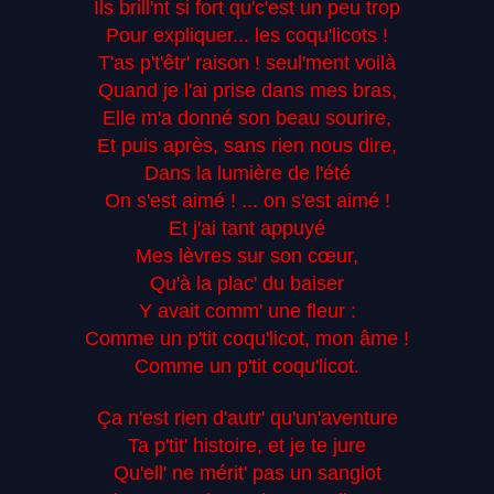
Ils brill'nt si fort qu'c'est un peu trop
Pour expliquer... les coqu'licots !
T'as p't'êtr' raison ! seul'ment voilà
Quand je l'ai prise dans mes bras,
Elle m'a donné son beau sourire,
Et puis après, sans rien nous dire,
Dans la lumière de l'été
On s'est aimé ! ... on s'est aimé !
Et j'ai tant appuyé
Mes lèvres sur son cœur,
Qu'à la plac' du baiser
Y avait comm' une fleur :
Comme un p'tit coqu'licot, mon âme !
Comme un p'tit coqu'licot.
Ça n'est rien d'autr' qu'un'aventure
Ta p'tit' histoire, et je te jure
Qu'ell' ne mérit' pas un sanglot