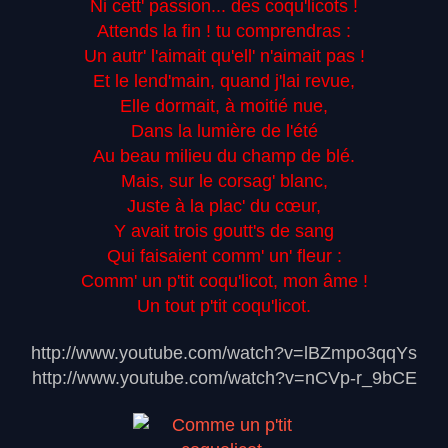
Ni cett' passion... des coqu'licots !
Attends la fin ! tu comprendras :
Un autr' l'aimait qu'ell' n'aimait pas !
Et le lend'main, quand j'lai revue,
Elle dormait, à moitié nue,
Dans la lumière de l'été
Au beau milieu du champ de blé.
Mais, sur le corsag' blanc,
Juste à la plac' du cœur,
Y avait trois goutt's de sang
Qui faisaient comm' un' fleur :
Comm' un p'tit coqu'licot, mon âme !
Un tout p'tit coqu'licot.
http://www.youtube.com/watch?v=lBZmpo3qqYs
http://www.youtube.com/watch?v=nCVp-r_9bCE