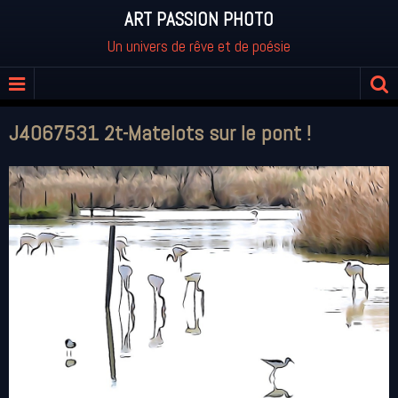
ART PASSION PHOTO
Un univers de rêve et de poésie
J4067531 2t-Matelots sur le pont !