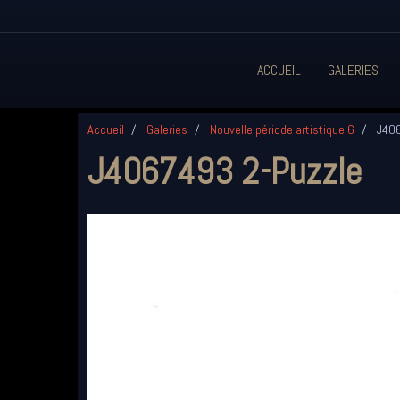
ACCUEIL
GALERIES
Accueil
Galeries
Nouvelle période artistique 6
J406
J4067493 2-Puzzle