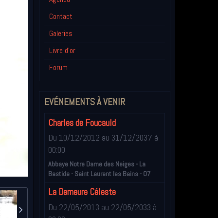
Contact
Galeries
Livre d'or
Forum
EVÉNEMENTS À VENIR
Charles de Foucauld
Du 10/12/2012
au 31/12/2037
à
00:00
Abbaye Notre Dame des Neiges - La
Bastide - Saint Laurent les Bains - 07
La Demeure Céleste
Du 22/05/2013
au 22/05/2033
à