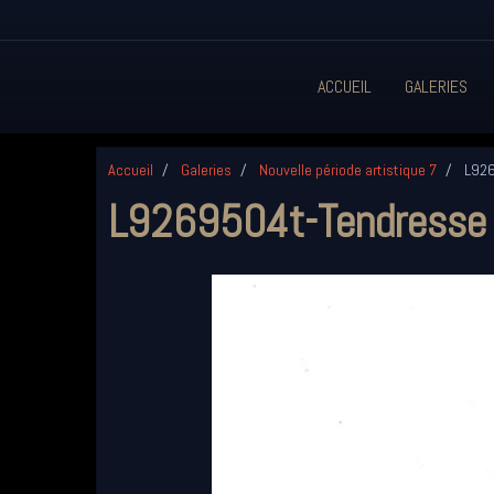
ACCUEIL
GALERIES
Accueil
Galeries
Nouvelle période artistique 7
L926
L9269504t-Tendresse