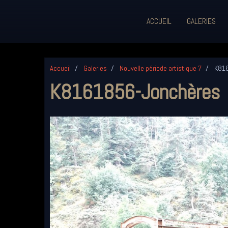
ACCUEIL
GALERIES
Accueil
Galeries
Nouvelle période artistique 7
K816
K8161856-Jonchères