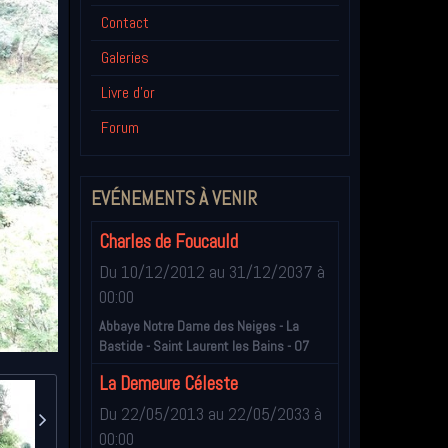
Contact
Galeries
Livre d'or
Forum
EVÉNEMENTS À VENIR
Charles de Foucauld
Du 10/12/2012
au 31/12/2037
à
00:00
Abbaye Notre Dame des Neiges - La
Bastide - Saint Laurent les Bains - 07
La Demeure Céleste
Du 22/05/2013
au 22/05/2033
à
00:00