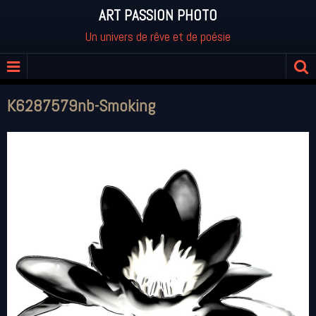
ART PASSION PHOTO
Un univers de rêve et de poésie
K6287579nb-Smoking