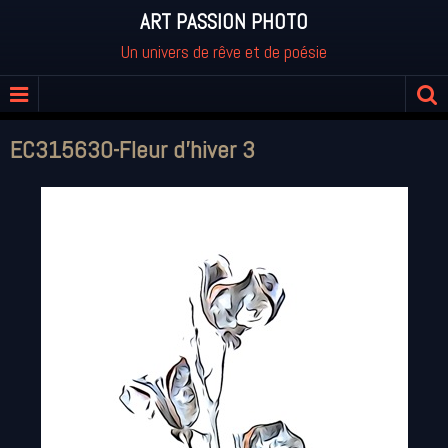
ART PASSION PHOTO
Un univers de rêve et de poésie
EC315630-Fleur d'hiver 3