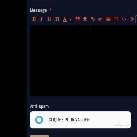
Message
Anti-spam
CLIQUEZ POUR VALIDER
IconCaptcha ©