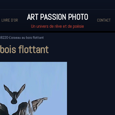
ART PASSION PHOTO
LIVRE D'OR
CONTACT
Un univers de rêve et de poésie
8220-L'oiseau au bois flottant
ois flottant