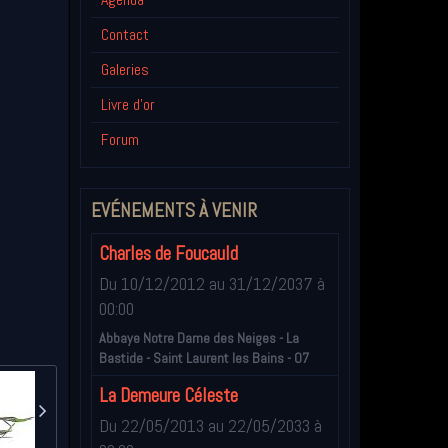
Contact
Galeries
Livre d'or
Forum
EVÉNEMENTS À VENIR
Charles de Foucauld
Du 10/12/2012
au 31/12/2037
à
00:00
Abbaye Notre Dame des Neiges - La
Bastide - Saint Laurent les Bains - 07
La Demeure Céleste
Du 22/05/2013
au 22/05/2033
à