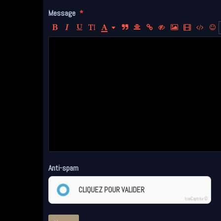
Message
Anti-spam
CLIQUEZ POUR VALIDER
IconCaptcha ©