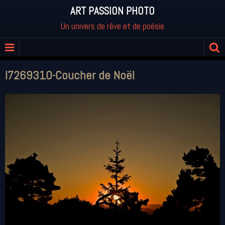
ART PASSION PHOTO
Un univers de rêve et de poésie
I7269310-Coucher de Noël