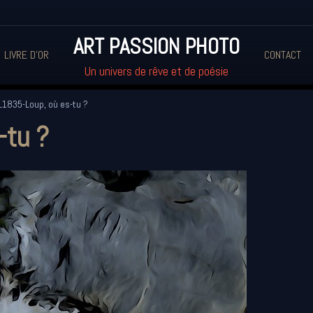
ART PASSION PHOTO
LIVRE D'OR
CONTACT
Un univers de rêve et de poésie
1835-Loup, où es-tu ?
-tu ?