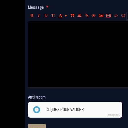
Message
Anti-spam
CLIQUEZ POUR VALIDER
IconCaptcha ©