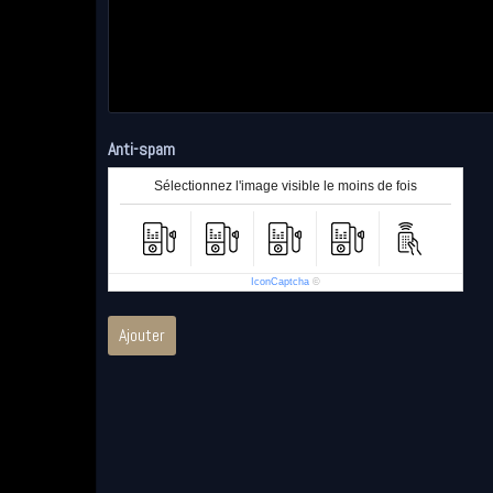
Anti-spam
Sélectionnez l'image visible le moins de fois
IconCaptcha
©
Ajouter