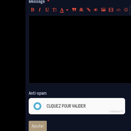
Message
Anti-spam
CLIQUEZ POUR VALIDER
IconCaptcha ©
Ajouter