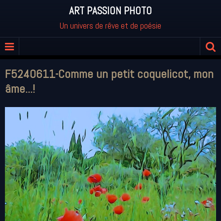
ART PASSION PHOTO
Un univers de rêve et de poésie
F5240611-Comme un petit coquelicot, mon
âme...!