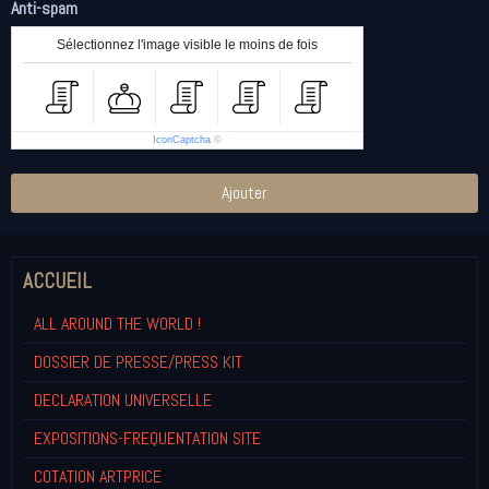
Anti-spam
Sélectionnez l'image visible le moins de fois
IconCaptcha
©
Ajouter
ACCUEIL
ALL AROUND THE WORLD !
DOSSIER DE PRESSE/PRESS KIT
DECLARATION UNIVERSELLE
EXPOSITIONS-FREQUENTATION SITE
COTATION ARTPRICE