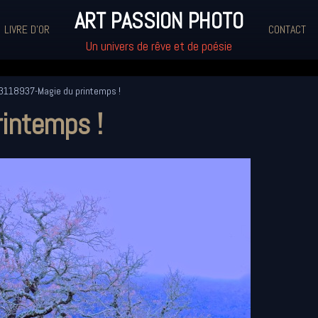
ART PASSION PHOTO
LIVRE D'OR
CONTACT
Un univers de rêve et de poésie
3118937-Magie du printemps !
intemps !