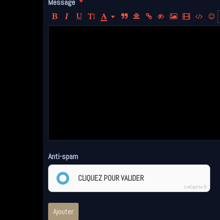
Message
Anti-spam
CLIQUEZ POUR VALIDER
IconCaptcha ©
Ajouter