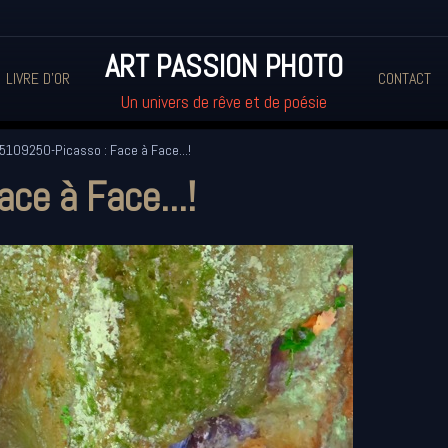
ART PASSION PHOTO
LIVRE D'OR
CONTACT
Un univers de rêve et de poésie
109250-Picasso : Face à Face...!
ce à Face...!