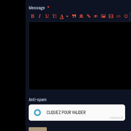
Message
Anti-spam
CLIQUEZ POUR VALIDER
IconCaptcha ©