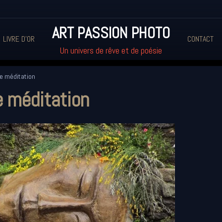
ART PASSION PHOTO
LIVRE D'OR
CONTACT
Un univers de rêve et de poésie
e méditation
 méditation