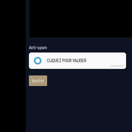
Anti-spam
CLIQUEZ POUR VALIDER
IconCaptcha ©
Ajouter