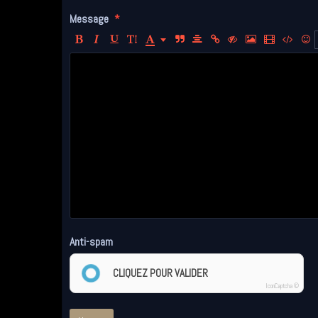
Message
Anti-spam
CLIQUEZ POUR VALIDER
IconCaptcha ©