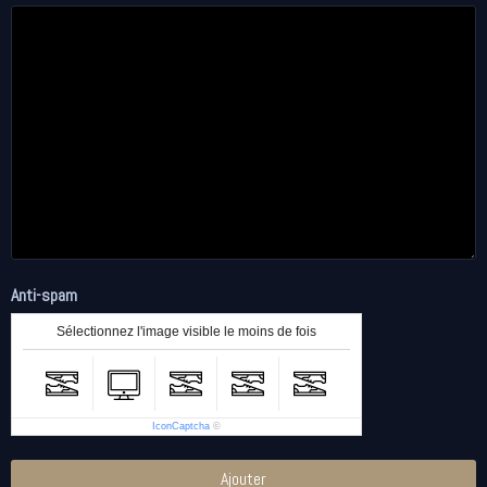
Anti-spam
Sélectionnez l'image visible le moins de fois
IconCaptcha
©
Ajouter