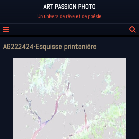
ART PASSION PHOTO
Un univers de rêve et de poésie
A6222424-Esquisse printanière